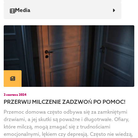
Media
2 czerwca 2024
PRZERWIJ MILCZENIE ZADZWOŃ PO POMOC!
Przemoc domowa często odbywa się za zamkniętymi
drzwiami, a jej skutki są poważne i długotrwałe. Ofiary,
które milczą, mogą zmagać się z trudnościami
emocjonalnymi, lękiem czy depresją. Często nie wiedzą,