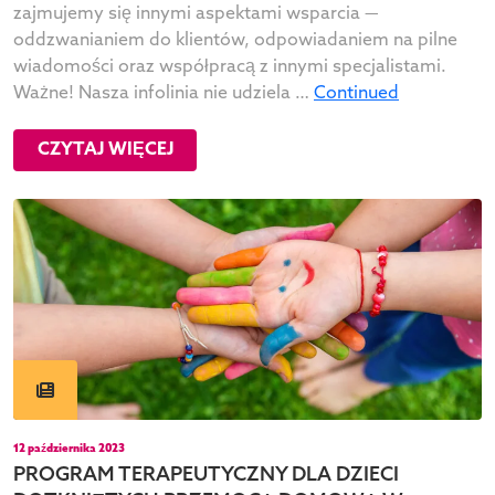
zajmujemy się innymi aspektami wsparcia —
oddzwanianiem do klientów, odpowiadaniem na pilne
wiadomości oraz współpracą z innymi specjalistami.
Ważne! Nasza infolinia nie udziela …
Continued
CZYTAJ WIĘCEJ
12 października 2023
PROGRAM TERAPEUTYCZNY DLA DZIECI