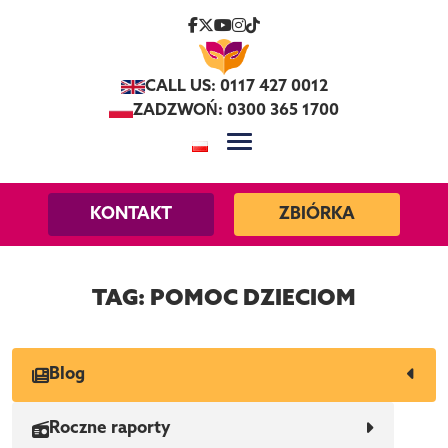
Skip to content
CALL US: 0117 427 0012
ZADZWOŃ: 0300 365 1700
KONTAKT
ZBIÓRKA
TAG:
POMOC DZIECIOM
Blog
Roczne raporty