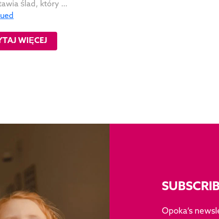
awia ślad, który …
nued
YTAJ WIĘCEJ
SUBSCRI
Opoka’s newsle