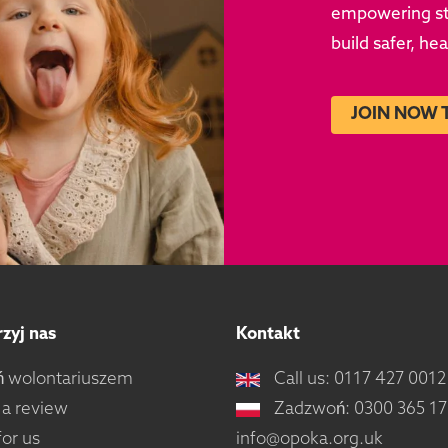
empowering sto
build safer, he
JOIN NOW 
zyj nas
Kontakt
ń wolontariuszem
Call us: 0117 427 0012
 a review
Zadzwoń: 0300 365 1
or us
info@opoka.org.uk