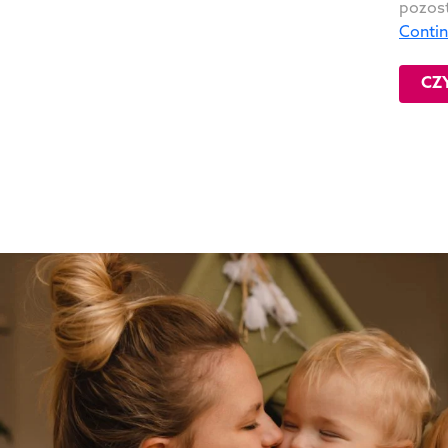
pozost
Conti
CZ