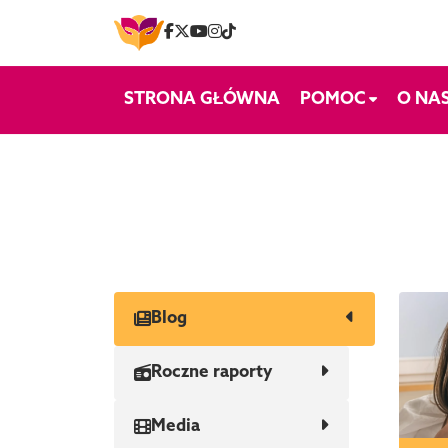
Skip to content
STRONA GŁÓWNA
POMOC
O NA
Blog
Roczne raporty
Media