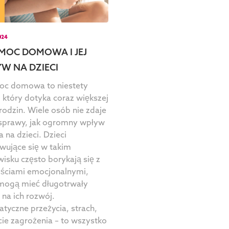
024
MOC DOMOWA I JEJ
W NA DZIECI
oc domowa to niestety
 który dotyka coraz większej
 rodzin. Wiele osób nie zdaje
 sprawy, jak ogromny wpływ
 na dzieci. Dzieci
wujące się w takim
isku często borykają się z
ościami emocjonalnymi,
 mogą mieć długotrwały
na ich rozwój.
tyczne przeżycia, strach,
ie zagrożenia – to wszystko