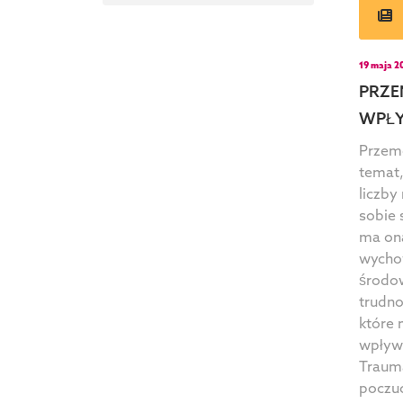
19 maja 2
PRZE
WPŁY
Przem
temat,
liczby
sobie
ma ona
wycho
środow
trudn
które
wpływ 
Trauma
poczuc