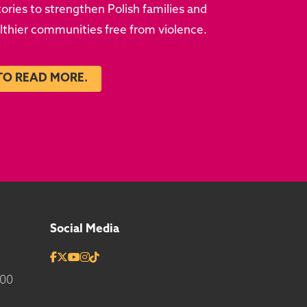
ries to strengthen Polish families and
althier communities free from violence.
TO READ MORE.
Social Media
700