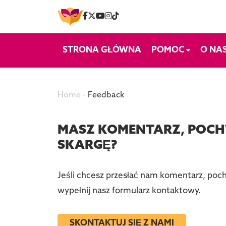
Skip to content
STRONA GŁÓWNA
POMOC
O NA
Home
-
Feedback
MASZ KOMENTARZ, POCH
SKARGĘ?
Jeśli chcesz przesłać nam komentarz, poch
wypełnij nasz formularz kontaktowy.
SKONTAKTUJ SIĘ Z NAMI