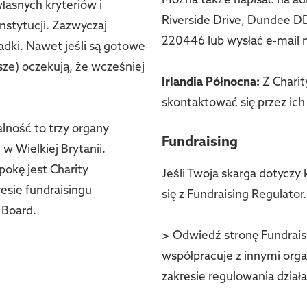
Można także napisać na ad
własnych kryteriów i
Riverside Drive, Dundee 
instytucji. Zazwyczaj
220446 lub wysłać e-mail n
adki. Nawet jeśli są gotowe
wsze) oczekują, że wcześniej
Irlandia Północna:
Z Charit
skontaktować się przez ich
lność to trzy organy
Fundraising
w Wielkiej Brytanii.
kę jest Charity
Jeśli Twoja skarga dotyczy
esie fundraisingu
się z Fundraising Regulator.
 Board.
> Odwiedź stronę Fundraisi
współpracuje z innymi organ
zakresie regulowania dział