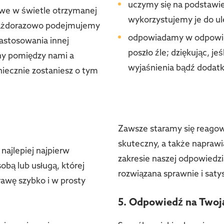
uczymy się na podstawi
ciwe w świetle otrzymanej
wykorzystujemy je do ul
i każdorazowo podejmujemy
odpowiadamy w odpowiedn
astosowania innej
poszło źle; dziękując, je
ny pomiędzy nami a
wyjaśnienia bądź dodatko
niecznie zostaniesz o tym
Zawsze staramy się reagow
skuteczny, a także naprawi
najlepiej najpierw
zakresie naszej odpowiedzi
bą lub usługą, której
rozwiązana sprawnie i saty
awę szybko i w prosty
5. Odpowiedź na Twoj