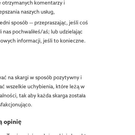
e otrzymanych komentarzy i
epszania naszych usług,
i sposób — przepraszając, jeśli coś
śli nas pochwaliłeś/aś; lub udzielając
wych informacji, jeśli to konieczne.
ać na skargi w sposób pozytywny i
ać wszelkie uchybienia, które leżą w
alności, tak aby każda skarga została
sfakcjonująco.
ą opinię