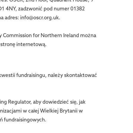
res: OSCR, 2nd Floor, Quadrant House, 9
DD1 4NY, zadzwonić pod numer 01382
a adres: info@oscr.org.uk.
y Commission for Northern Ireland można
 stronę internetową.
 kwestii fundraisingu, należy skontaktować
ng Regulator, aby dowiedzieć się, jak
izacjami w całej Wielkiej Brytanii w
ań fundraisingowych.