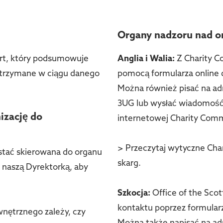
Organy nadzoru nad o
rt, który podsumowuje
Anglia i Walia:
Z Charity C
otrzymane w ciągu danego
pomocą formularza online 
Można również pisać na adr
3UG lub wysłać wiadomość
izację do
internetowej Charity Comm
> Przeczytaj wytyczne Cha
ostać skierowana do organu
skarg.
 naszą Dyrektorką, aby
Szkocja:
Office of the Scot
kontaktu poprzez formularz
wnętrznego zależy, czy