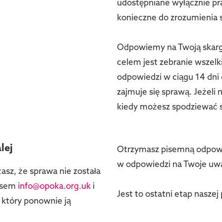
udostępniane wyłącznie pra
konieczne do zrozumienia s
Odpowiemy na Twoją skargę
celem jest zebranie wszelki
odpowiedzi w ciągu 14 dni
zajmuje się sprawą. Jeżeli
kiedy możesz spodziewać s
lej
Otrzymasz pisemną odpowie
w odpowiedzi na Twoje uwag
asz, że sprawa nie została
resem
info@opoka.org.uk
i
Jest to ostatni etap naszej
 który ponownie ją