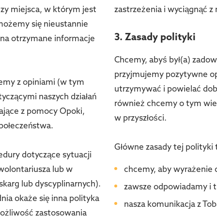
czy miejsca, w którym jest
zastrzeżenia i wyciągnąć z 
możemy się nieustannie
3. Zasady polityki
ie na otrzymane informacje
Chcemy, abyś był(a) zadowo
przyjmujemy pozytywne op
jemy z opiniami (w tym
utrzymywać i powielać dobre
yczącymi naszych działań
również chcemy o tym wie
tające z pomocy Opoki,
w przyszłości.
społeczeństwa.
Główne zasady tej polityki 
edury dotyczące sytuacji
olontariusza lub w
chcemy, aby wyrażenie op
karg lub dyscyplinarnych).
zawsze odpowiadamy i t
nia okaże się inna polityka
nasza komunikacja z Tobą
możliwość zastosowania