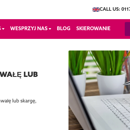
CALL US: 011
S
WESPRZYJ NAS
BLOG
SKIEROWANIE
WAŁĘ LUB
wałę lub skargę,