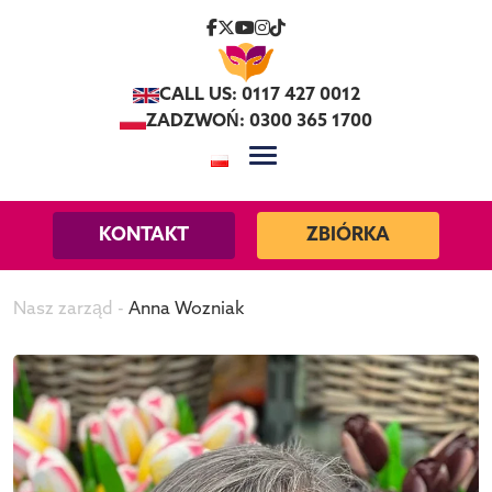
Skip to content
CALL US: 0117 427 0012
ZADZWOŃ: 0300 365 1700
KONTAKT
ZBIÓRKA
Nasz zarząd
-
Anna Wozniak