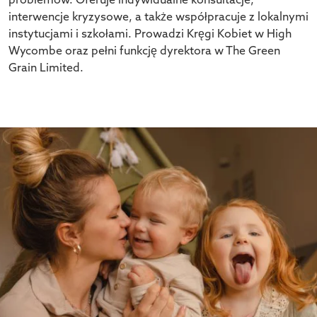
problemów. Oferuj
e
indywidualne konsultacje,
interwencje kryzysowe, a także współpracuj
e
z lokalnymi
instytucjami i szkołami. Prowadz
i
Kręgi Kobiet w High
Wycombe oraz pełni funkcję dyrektora w The Green
Grain Limited.