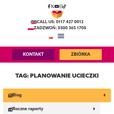
Skip to content
CALL US: 0117 427 0012
ZADZWOŃ: 0300 365 1700
KONTAKT
ZBIÓRKA
TAG:
PLANOWANIE UCIECZKI
Blog
Roczne raporty